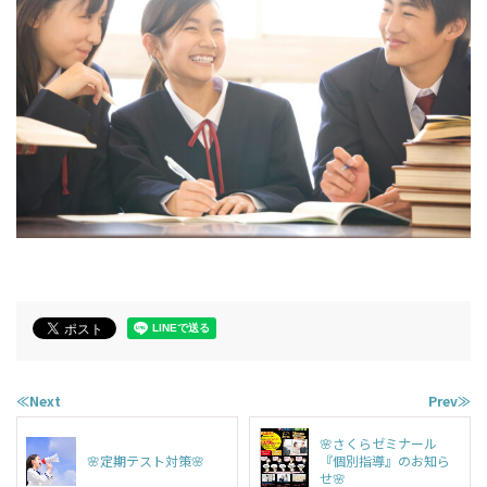
≪Next
Prev≫
🌸さくらゼミナール
🌸定期テスト対策🌸
『個別指導』のお知ら
せ🌸