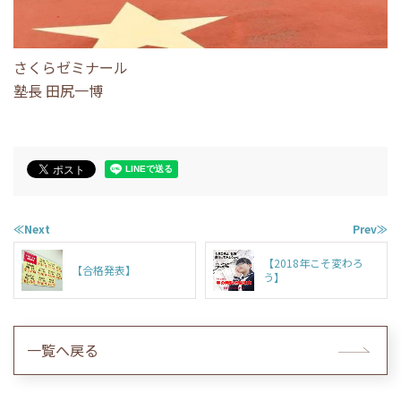
さくらゼミナール
塾長 田尻一博
≪Next
Prev≫
【2018年こそ変わろ
【合格発表】
う】
一覧へ戻る