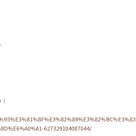
す
い！
E3%81%95%E3%81%8F%E3%82%89%E3%82%BC%E3%
%E6%A0%A1-627329104087044/