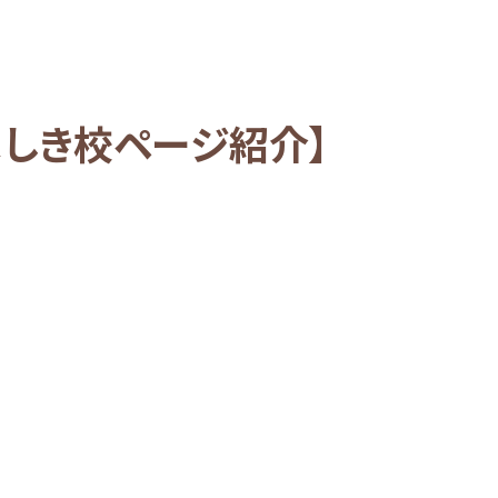
ましき校ページ紹介】
。