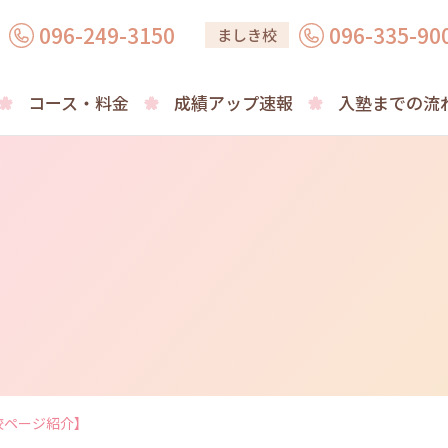
096-249-3150
096-335-90
ましき校
コース・料金
成績アップ速報
入塾までの流
校ページ紹介】