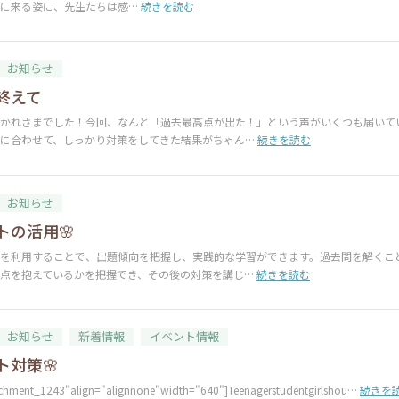
塾に来る姿に、先生たちは感…
続きを読む
お知らせ
終えて
かれさまでした！今回、なんと「過去最高点が出た！」という声がいくつも届いて
手に合わせて、しっかり対策をしてきた結果がちゃん…
続きを読む
お知らせ
トの活用🌸
を利用することで、出題傾向を把握し、実践的な学習ができます。過去問を解くこ
点を抱えているかを把握でき、その後の対策を講じ…
続きを読む
お知らせ
新着情報
イベント情報
ト対策🌸
achment_1243"align="alignnone"width="640"]Teenagerstudentgirlshou…
続きを