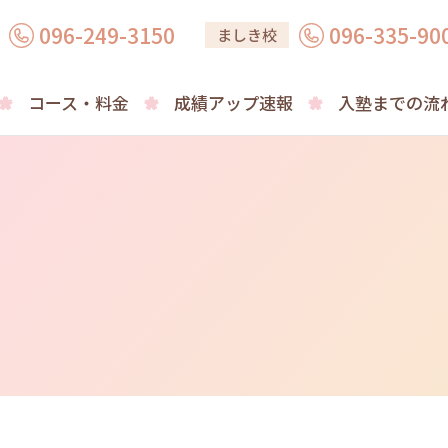
096-249-3150
096-335-90
ましき校
コース・料金
成績アップ速報
入塾までの流