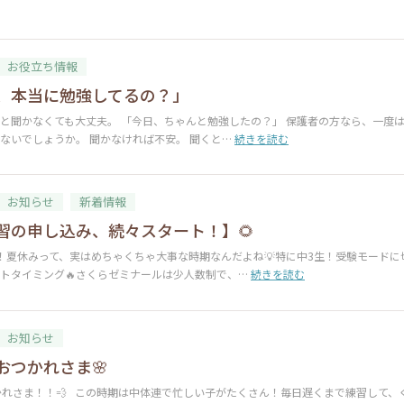
お役立ち情報
、本当に勉強してるの？」
と聞かなくても大丈夫。 「今日、ちゃんと勉強したの？」 保護者の方なら、一度
ないでしょうか。 聞かなければ不安。 聞くと…
続きを読む
お知らせ
新着情報
講習の申し込み、続々スタート！】🌻
！夏休みって、実はめちゃくちゃ大事な時期なんだよね💡特に中3生！受験モードに
トタイミング🔥さくらゼミナールは少人数制で、…
続きを読む
お知らせ
おつかれさま🌸
、おつかれさま！！💨 この時期は中体連で忙しい子がたくさん！毎日遅くまで練習して、