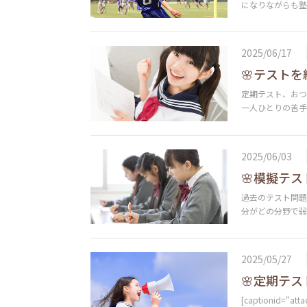
になりながらも
2025/06/17
🌸テストを
定期テスト、おつ
一人ひとりの苦
2025/06/03
🌸模擬テス
過去のテスト問題
分がどの分野で弱
2025/05/27
🌸定期テス
[captionid="att